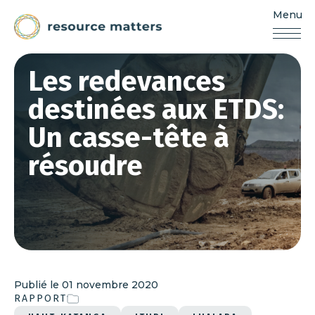
Menu
Resources
Matters
Aller
Les redevances
au
contenu
destinées aux ETDS:
Un casse-tête à
résoudre
Publié le
01 novembre 2020
RAPPORT