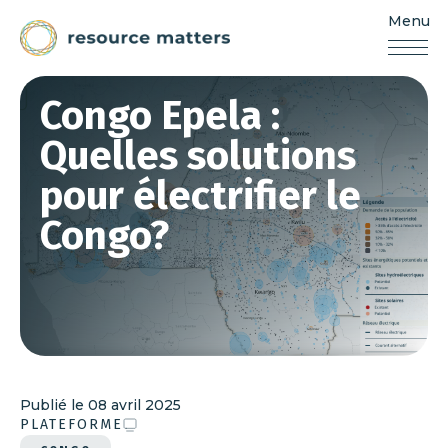
Menu
Resources
Matters
Aller
Congo Epela :
au
contenu
Quelles solutions
pour électrifier le
Congo?
Publié le
08 avril 2025
PLATEFORME