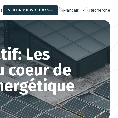
ns
Français
Recherche
SOUTENIR NOS ACTIONS
Langue
actuelle
tif: Les
au coeur de
énergétique